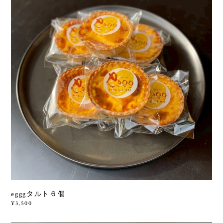
egggタルト６個
¥3,500