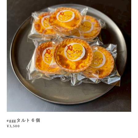
egggタルト６個
¥3,500