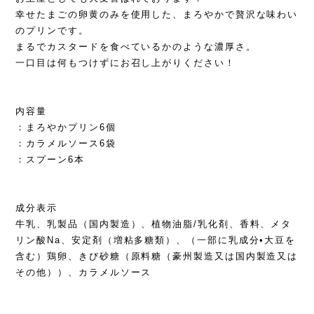
幸せたまごの卵黄のみを使用した、まろやかで贅沢な味わい
のプリンです。
まるでカスタードを食べているかのような濃厚さ。
一口目は何もつけずにお召し上がりください！
内容量
：まろやかプリン6個
：カラメルソース6袋
：スプーン6本
成分表示
牛乳、乳製品（国内製造）、植物油脂/乳化剤、香料、メタ
リン酸Na、安定剤（増粘多糖類）、（一部に乳成分•大豆を
含む）鶏卵、きび砂糖（原料糖（豪州製造又は国内製造又は
その他））、カラメルソース