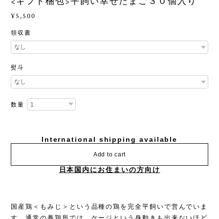
<ギフト梱包>平飼い幸せたまご３０個入り
¥5,500
領収書
熨斗
数量
International shipping available
Add to cart
日本国内にお住まいの方向け
国産鶏＜もみじ＞という品種の鶏を完全平飼いで営んでいま
す。通常の養鶏所では、ケージという身動きも出来ないほど