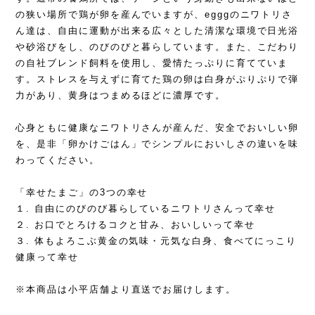
の狭い場所で鶏が卵を産んでいますが、egggのニワトリさ
ん達は、自由に運動が出来る広々とした清潔な環境で日光浴
や砂浴びをし、のびのびと暮らしています。また、こだわり
の自社ブレンド飼料を使用し、愛情たっぷりに育てていま
す。ストレスを与えずに育てた鶏の卵は白身がぷりぷりで弾
力があり、黄身はつまめるほどに濃厚です。
心身ともに健康なニワトリさんが産んだ、安全でおいしい卵
を、是非「卵かけごはん」でシンプルにおいしさの違いを味
わってください。
「幸せたまご」の3つの幸せ
１. 自由にのびのび暮らしているニワトリさんって幸せ
２. お口でとろけるコクと甘み、おいしいって幸せ
３. 体もよろこぶ黄金の気味・元気な白身、食べてにっこり
健康って幸せ
※本商品は小平店舗より直送でお届けします。