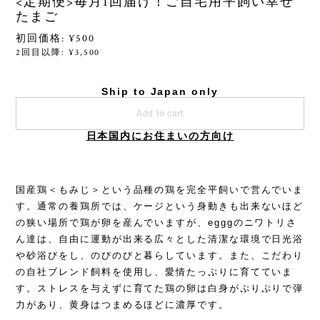
<定期便>毎月1回届け！ご自宅用平飼い幸せ
たまご
初回価格: ¥500
2回目以降: ¥3,500
Ship to Japan only
Add to cart
日本国内にお住まいの方向け
国産鶏＜もみじ＞という品種の鶏を完全平飼いで営んでいま
す。通常の養鶏所では、ケージという身動きも出来ないほど
の狭い場所で鶏が卵を産んでいますが、egggのニワトリさ
ん達は、自由に運動が出来る広々とした清潔な環境で日光浴
や砂浴びをし、のびのびと暮らしています。また、こだわり
の自社ブレンド飼料を使用し、愛情たっぷりに育てていま
す。ストレスを与えずに育てた鶏の卵は白身がぷりぷりで弾
力があり、黄身はつまめるほどに濃厚です。