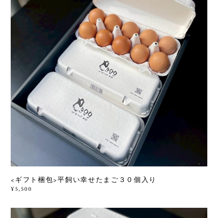
<ギフト梱包>平飼い幸せたまご３０個入り
¥5,500