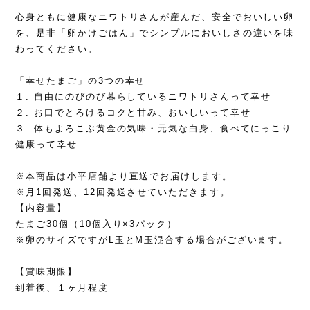
心身ともに健康なニワトリさんが産んだ、安全でおいしい卵
を、是非「卵かけごはん」でシンプルにおいしさの違いを味
わってください。
「幸せたまご」の3つの幸せ
１. 自由にのびのび暮らしているニワトリさんって幸せ
２. お口でとろけるコクと甘み、おいしいって幸せ
３. 体もよろこぶ黄金の気味・元気な白身、食べてにっこり
健康って幸せ
※本商品は小平店舗より直送でお届けします。
※月1回発送、12回発送させていただきます。
【内容量】
たまご30個（10個入り×3パック）
※卵のサイズですがL玉とM玉混合する場合がございます。
【賞味期限】
到着後、１ヶ月程度